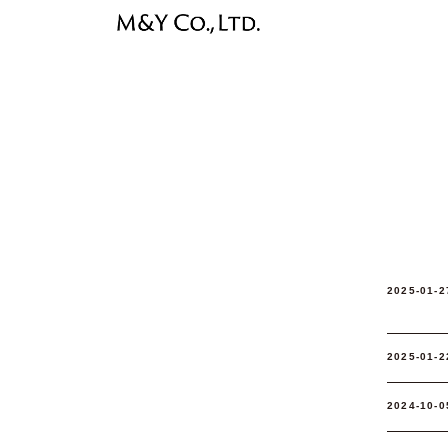
コ
ナ
ン
ビ
テ
ゲ
ン
ー
ツ
シ
に
ョ
移
ン
動
に
移
動
2025-01-2
2025-01-2
2024-10-0