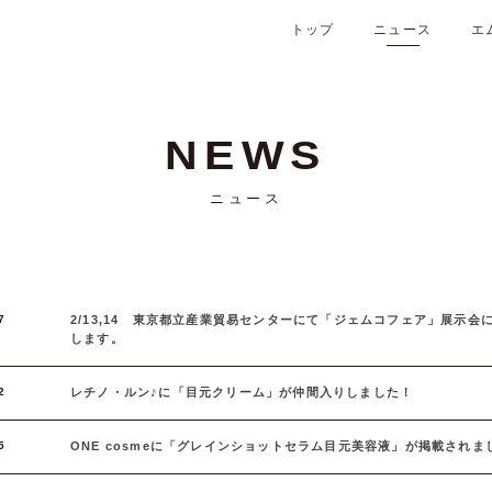
トップ
ニュース
エ
NEWS
7
2/13,14 東京都立産業貿易センターにて「ジェムコフェア」展示会
します。
2
レチノ・ルン♪に「目元クリーム」が仲間入りしました！
5
ONE cosmeに「グレインショットセラム目元美容液」が掲載されま